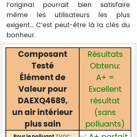
l‘original pourrait bien satisfaire
même les utilisateurs les plus
exigent... C‘est peut-être là la clés du
bonheur.
Composant
Résultats
Testé
Obtenu:
Élément de
A+ =
Valeur pour
Excellent
DAEXQ4689,
résultat
un air intérieur
(sans
plus sain
polluants)
✅ A+ parfait
Pour le polluant
TVOC: