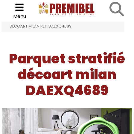
Cookies management panel
Choisir son parquet
>
>
Menu
ACCUEIL
PARQUET STRATIFIÉ DÉCOART MILAN
DÉCOART MILAN REF: DAEXQ4689
Parquet stratifié
décoart milan
DAEXQ4689