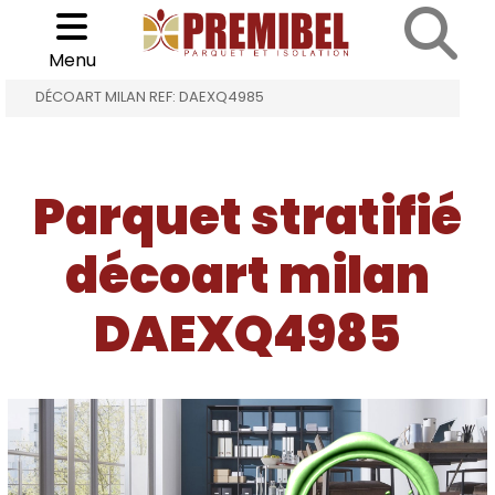
Cookies management panel
Choisir son parquet
>
>
Menu
ACCUEIL
PARQUET STRATIFIÉ DÉCOART MILAN
DÉCOART MILAN REF: DAEXQ4985
Parquet stratifié
décoart milan
DAEXQ4985