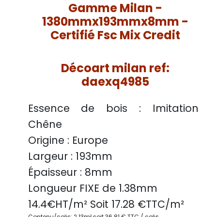
Gamme Milan -
1380mmx193mmx8mm -
Certifié Fsc Mix Credit
Décoart milan ref:
daexq4985
Essence de bois :
Imitation
Chêne
Origine :
Europe
Largeur :
193mm
Épaisseur :
8mm
Longueur FIXE de
1.38mm
14.4
€HT/m² Soit
17.28
€TTC/
m²
Contenu/colis: 2.13m² soit 36.81 € TTC / colis