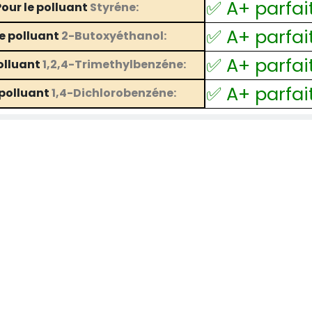
✅ A+ parfai
Pour le polluant
Styréne:
✅ A+ parfai
le polluant
2-Butoxyéthanol:
✅ A+ parfai
polluant
1,2,4-Trimethylbenzéne:
✅ A+ parfai
 polluant
1,4-Dichlorobenzéne: