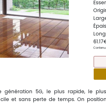
Essen
Origi
Large
Épais
Long
61.17
Contenu/c
e génération 5G, le plus rapide, le plu
facile et sans perte de temps. On positio