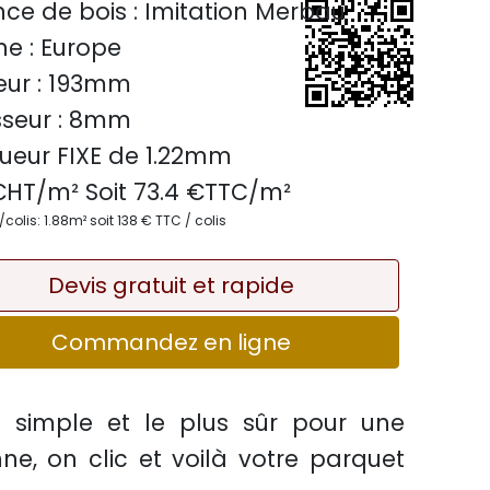
ce de bois :
Imitation Merbau
ne :
Europe
ur :
193mm
seur :
8mm
ueur FIXE de
1.22mm
€HT/m² Soit
73.4
€TTC/
m²
olis: 1.88m² soit 138 € TTC / colis
Devis gratuit et rapide
Commandez en ligne
s simple et le plus sûr pour une
nne, on clic et voilà votre parquet