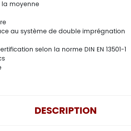
à la moyenne
ure
râce au système de double imprégnation
ertification selon la norme DIN EN 13501-1
cs
e
DESCRIPTION