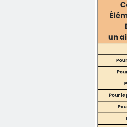
C
Élém
un ai
Pour
Pour
P
Pour le
Pou