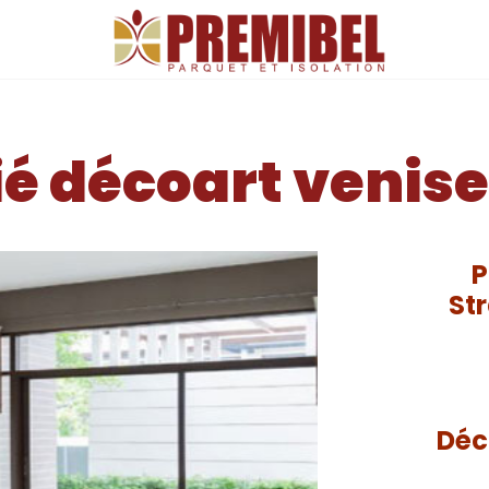
ART VENISE REF: DAGLAM2916_1
fié décoart veni
P
St
Déc