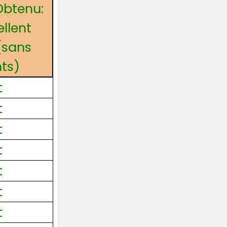
Obtenu:
llent
(sans
nts)
t
t
t
t
t
t
t