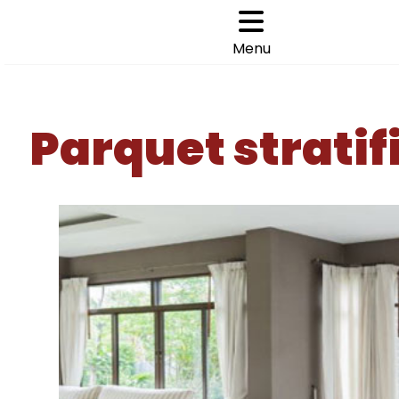
Cookies management panel
Choisir son parquet
>
>
Menu
ACCUEIL
PARQUET STRATIFIÉ DÉCOART VENISE
DÉCO
Parquet strati