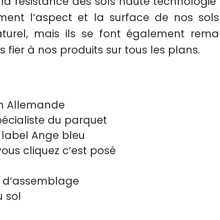
t la résistance des sols haute technologie
ement l‘aspect et la surface de nos sols
aturel, mais ils se font également rem
fier à nos produits sur tous les plans.
on Allemande
pécialiste du parquet
le label Ange bleu
vous cliquez c‘est posé
on d‘assemblage
 sol