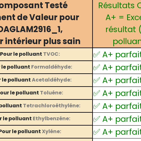
omposant Testé
Résultats 
ent de Valeur pour
A+ = Exce
DAGLAM2916_1,
résultat 
r intérieur plus sain
pollua
✅ A+ parfai
Pour le polluant
TVOC:
✅ A+ parfai
 le polluant
Formaldéhyde:
✅ A+ parfai
 le polluant
Acetaldéhyde:
✅ A+ parfai
our le polluant
Toluéne:
✅ A+ parfai
 polluant
Tetrachloroéthyléne:
✅ A+ parfai
r le polluant
Ethylbenzéne:
✅ A+ parfai
Pour le polluant
Xyléne: